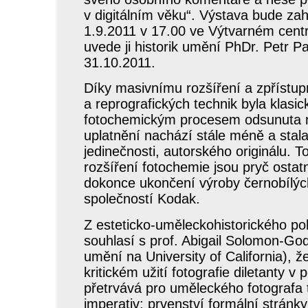
v digitálním věku“. Výstava bude zah
1.9.2011 v 17.00 ve Výtvarném centr
uvede ji historik umění PhDr. Petr P
31.10.2011.
Díky masivnímu rozšíření a zpřístupn
a reprografických technik byla klasic
fotochemickým procesem odsunuta n
uplatnění nachází stále méně a stal
jedinečnosti, autorského originálu.
rozšíření fotochemie jsou pryč osta
dokonce ukončení výroby černobílých
společností Kodak.
Z esteticko-uměleckohistorického po
souhlasí s prof. Abigail Solomon-God
umění na University of California), ž
kritickém užití fotografie diletanty
přetrvává pro uměleckého fotografa t
imperativ: prvenství formální stránk