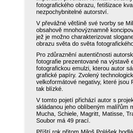
fotografického obrazu, fetišizace kval
nezpochybnitelné autorství.
V převážné většině své tvorby se Mi
obsahově mnohovýznamně koncipované
jež je možno charakterizovat slogan
obrazu světa do světa fotografickéh
Pro zdůraznění autentičnosti autorsk
fotografie prezentované na výstavě
fotografickou emulzi, kterou autor sá
grafické papíry. Zvolený technologic
velkoformátové negativy, které jsou 
tak blízké.
V tomto pojetí přichází autor s pro
skládanou jeho oblíbeným malířům m
Mucha, Schiele, Magritt, Matisse, Tr
Soubor má 49 prací.
Příští rok přitom Miloš Polášek hodl