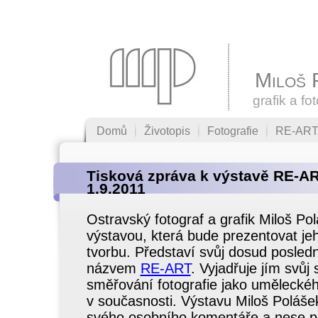
Miloš 
grafik a fo
Domů
Životopis
Fotografie
RE-AR
Tisková zpráva k výstavě RE-A
1.9.2011
Ostravský fotograf a grafik Miloš Pol
výstavou, která bude prezentovat je
tvorbu. Představí svůj dosud posledn
názvem
RE-ART
. Vyjadřuje jím svůj
směřování fotografie jako umělecké
v současnosti. Výstavu Miloš Poláše
svého osobního komentáře a nese pod