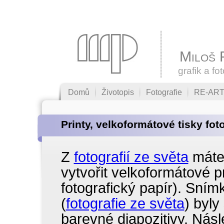
Miloš 
grafik a fo
Domů
Životopis
Fotografie
RE-AR
Printy, velkoformátové tisky foto
Z
fotografií ze světa
máte 
vytvořit velkoformátové pri
fotografický papír). Sní
(
fotografie ze světa
) byl
barevné diapozitivy. Násl