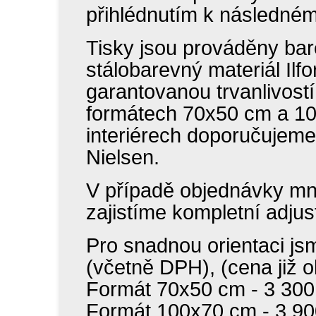
přihlédnutím k následné
Tisky jsou prováděny b
stálobarevný materiál Ilf
garantovanou trvanlivostí
formátech 70x50 cm a 100
interiérech doporučujeme
Nielsen.
V případě objednávky mno
zajistíme kompletní adjus
Pro snadnou orientaci js
(včetně DPH), (cena již o
Formát 70x50 cm - 3 300
Formát 100x70 cm - 3 90