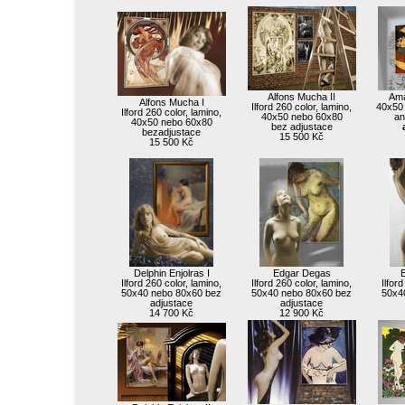
Alfons Mucha II
Ama
Alfons Mucha I
Ilford 260 color, lamino,
40x50 
Ilford 260 color, lamino,
40x50 nebo 60x80
an
40x50 nebo 60x80
bez adjustace
bezadjustace
15 500 Kč
15 500 Kč
Delphin Enjolras I
Edgar Degas
E
Ilford 260 color, lamino,
Ilford 260 color, lamino,
Ilfor
50x40 nebo 80x60 bez
50x40 nebo 80x60 bez
50x4
adjustace
adjustace
14 700 Kč
12 900 Kč