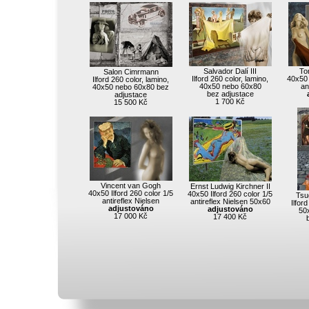
Salvador Dalí III
To
Salon Cimrmann
Ilford 260 color, lamino,
40x50 
Ilford 260 color, lamino,
40x50 nebo 60x80
an
40x50 nebo 60x80 bez
bez adjustace
adjustace
1 700 Kč
15 500 Kč
Vincent van Gogh
Ernst Ludwig Kirchner II
40x50 Ilford 260 color 1/5
40x50 Ilford 260 color 1/5
Tsu
antireflex Nielsen
antireflex Nielsen 50x60
Ilfor
adjustováno
adjustováno
50
17 000 Kč
17 400 Kč