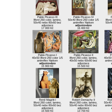
Pablo Picasso III
Pablo Picasso IV
P
Ilford 260 color, lamino,
50x40 Ilford 260 color 1/5
Ilfor
50x40 nebo 80x60 bez
antireflex Nielsen
50x4
adjustace
adjustováno
17 000 Kč
16 400 Kč
Pablo Picasso I
Pablo Picasso II
P
40x50 Ilford 260 color 1/5
Ilford 260 color, lamino,
40x50 
antireflex Nielsen
40x50 nebo 60x80 bez
antir
adjustováno
adjustace
15 900 Kč
15 500 Kč
René Magritt I
Robert Demachy II
Rob
Ilford 260 color, lamino,
Ilford 260 color, lamino,
50x40 
50x40 nebo 80x60 bez
50x40 nebo 80x60 bez
antir
adjustace
adjustace
15 500 Kč
13 700 Kč