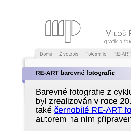
Miloš 
grafik a fo
Domů
Životopis
Fotografie
RE-AR
RE-ART barevné fotografie
Barevné fotografie z cyk
byl zrealizován v roce 2
také
černobílé RE-ART fo
autorem na ním připravené