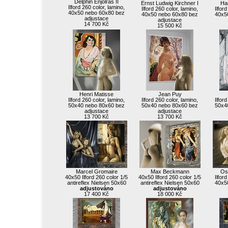
Delphin Enjolras II
Ernst Ludwig Kirchner I
Ha
Ilford 260 color, lamino,
Ilford 260 color, lamino,
Ilfor
40x50 nebo 60x80 bez
40x50 nebo 60x80 bez
40x5
adjustace
adjustace
14 700 Kč
15 500 Kč
Henri Matisse
Jean Puy
Ilford 260 color, lamino,
Ilford 260 color, lamino,
Ilfor
50x40 nebo 80x60 bez
50x40 nebo 80x60 bez
50x4
adjustace
adjustace
13 700 Kč
13 700 Kč
Marcel Gromaire
Max Beckmann
Os
40x50 Ilford 260 color 1/5
40x50 Ilford 260 color 1/5
Ilfor
antireflex Nielsen 50x60
antireflex Nielsen 50x60
40x5
adjustováno
adjustováno
17 400 Kč
18 000 Kč